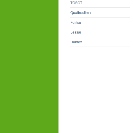
TOSOT
Quattroclima
Fujitsu
Lessar
Dantex