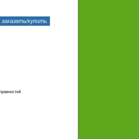
заказать/купить
правностей