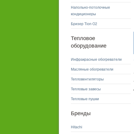
Напольно-потолочные
кондиционеры
Бризер Tion O2
Тепловое
оборудование
Инфракрасные обогреватели
Масляные обогреватели
Тепловентиляторы
Тепловые завесы
Тепловые пушки
Бренды
Hitachi